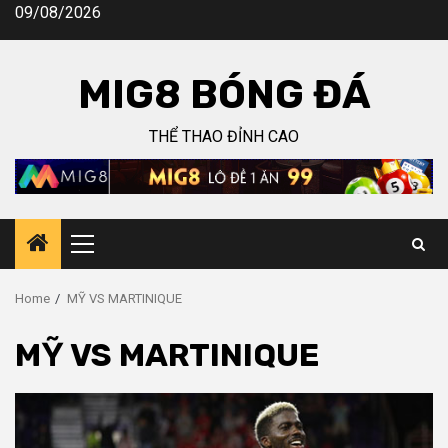
Skip
09/08/2026
to
content
MIG8 BÓNG ĐÁ
THỂ THAO ĐỈNH CAO
Primary
Menu
Home
MỸ VS MARTINIQUE
MỸ VS MARTINIQUE