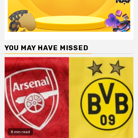
YOU MAY HAVE MISSED
8 min read