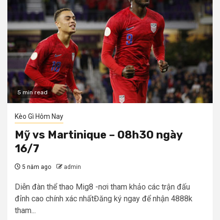
5 min read
Kèo Gì Hôm Nay
Mỹ vs Martinique – 08h30 ngày
16/7
5 năm ago
admin
Diễn đàn thể thao Mig8 -nơi tham khảo các trận đấu
đỉnh cao chính xác nhấtĐăng ký ngay để nhận 4888k
tham...