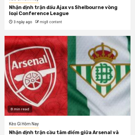
Nhận định trận đấu Ajax vs Shelbourne vòng
loại Conference League
3 ngày ago
mig8 content
8 min read
Kèo Gì Hôm Nay
Nhận định trận cầu tâm điểm giữa Arsenal và