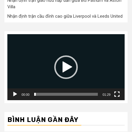
Nhận định trận giao hữu hấp dẫn giữa BG Pathum và Aston
Villa
Nhận định trận cầu đỉnh cao giữa Liverpool và Leeds United
Trình
chơi
Video
00:00
01:29
BÌNH LUẬN GẦN ĐÂY