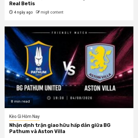
Real Betis
4 ngày ago
mig8 content
8 min read
Kèo Gì Hôm Nay
Nhận định trận giao hữu hấp dẫn giữa BG
Pathum và Aston Villa