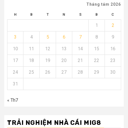
Tháng tám 2026
H
B
T
N
S
B
C
1
2
3
4
5
6
7
8
9
10
11
12
13
14
15
16
17
18
19
20
21
22
23
24
25
26
27
28
29
30
31
« Th7
TRẢI NGHIỆM NHÀ CÁI MIG8