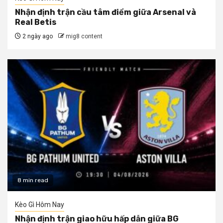
Nhận định trận cầu tâm điểm giữa Arsenal và
Real Betis
2 ngày ago
mig8 content
8 min read
Kèo Gì Hôm Nay
Nhận định trận giao hữu hấp dẫn giữa BG