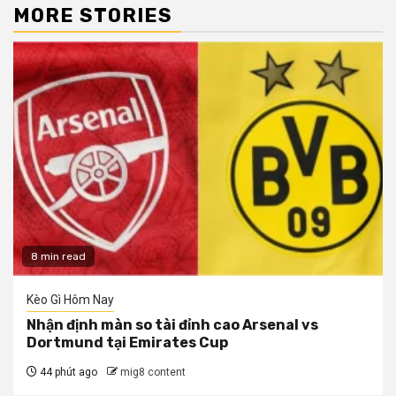
MORE STORIES
8 min read
Kèo Gì Hôm Nay
Nhận định màn so tài đỉnh cao Arsenal vs
Dortmund tại Emirates Cup
44 phút ago
mig8 content