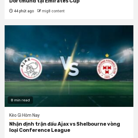
Dortmund tại Emirates Cup
44 phút ago
mig8 content
8 min read
Kèo Gì Hôm Nay
Nhận định trận đấu Ajax vs Shelbourne vòng
loại Conference League