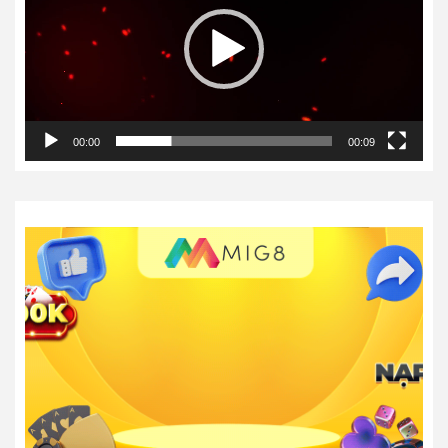
00:00
00:09