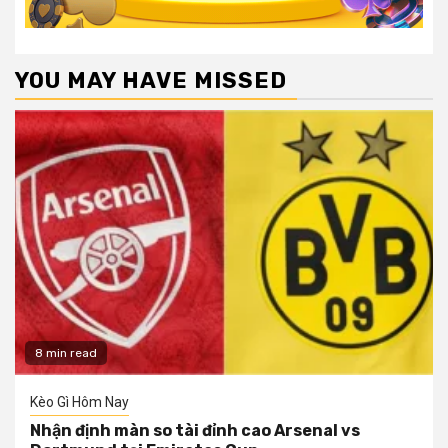
YOU MAY HAVE MISSED
8 min read
Kèo Gì Hôm Nay
Nhận định màn so tài đỉnh cao Arsenal vs