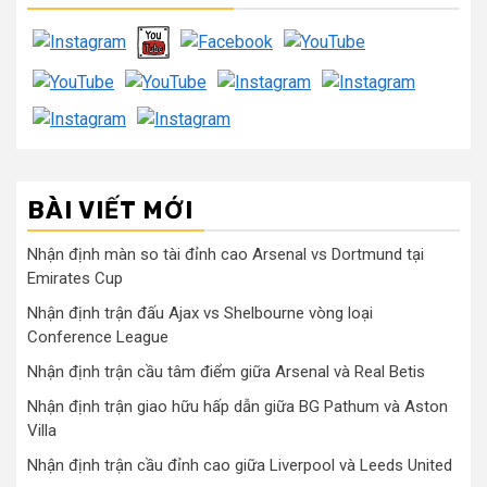
BÀI VIẾT MỚI
Nhận định màn so tài đỉnh cao Arsenal vs Dortmund tại
Emirates Cup
Nhận định trận đấu Ajax vs Shelbourne vòng loại
Conference League
Nhận định trận cầu tâm điểm giữa Arsenal và Real Betis
Nhận định trận giao hữu hấp dẫn giữa BG Pathum và Aston
Villa
Nhận định trận cầu đỉnh cao giữa Liverpool và Leeds United