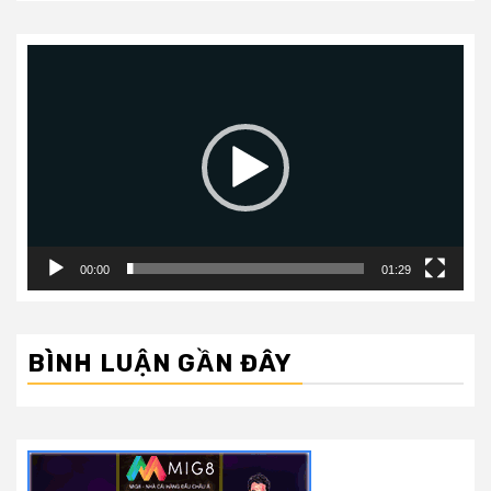
Trình
chơi
Video
00:00
01:29
BÌNH LUẬN GẦN ĐÂY