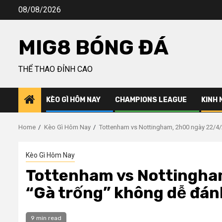
Skip
08/08/2026
to
content
MIG8 BÓNG ĐÁ
THỂ THAO ĐỈNH CAO
KÈO GÌ HÔM NAY
CHAMPIONS LEAGUE
KINH 
Home
Kèo Gì Hôm Nay
Tottenham vs Nottingham, 2h00 ngày 22/4/
Kèo Gì Hôm Nay
Tottenham vs Nottingha
“Gà trống” không dễ đán
9 min read