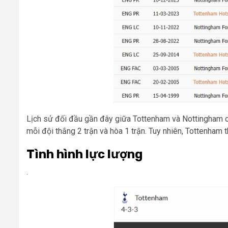
Lịch sử đối đầu gần đây giữa Tottenham và Nottingham ch
mỗi đội thắng 2 trận và hòa 1 trận. Tuy nhiên, Tottenham t
Tình hình lực lượng
.