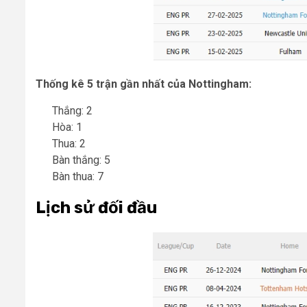
Thống kê 5 trận gần nhất của Nottingham:
Thắng: 2
Hòa: 1
Thua: 2
Bàn thắng: 5
Bàn thua: 7
Lịch sử đối đầu