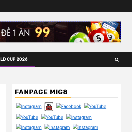
LD CUP 2026
FANPAGE MIG8