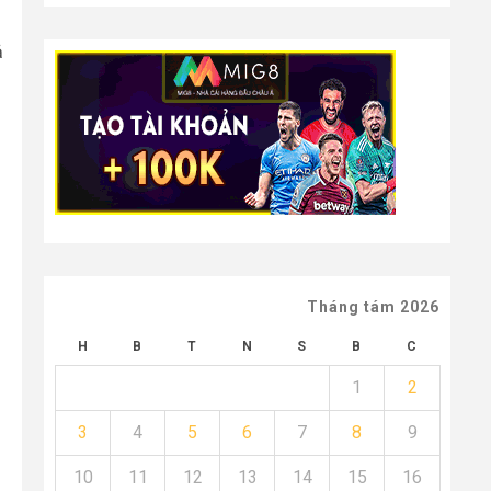
ả
Tháng tám 2026
H
B
T
N
S
B
C
1
2
3
4
5
6
7
8
9
10
11
12
13
14
15
16