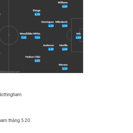
Nottingham:
gham thắng 5.20