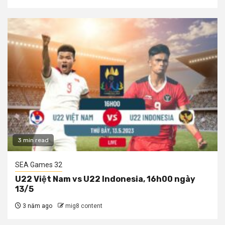
3 min read
SEA Games 32
U22 Việt Nam vs U22 Indonesia, 16h00 ngày
13/5
3 năm ago
mig8 content