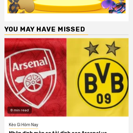
YOU MAY HAVE MISSED
8 min read
Kèo Gì Hôm Nay