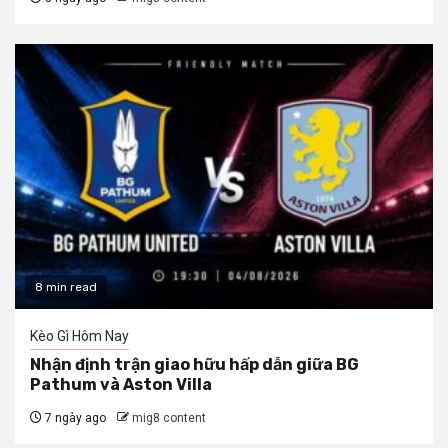
8 min read
Kèo Gì Hôm Nay
Nhận định trận giao hữu hấp dẫn giữa BG
Pathum và Aston Villa
7 ngày ago
mig8 content