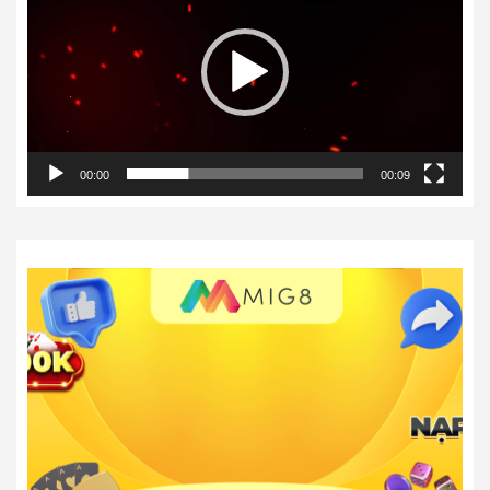
Video
00:00
00:09