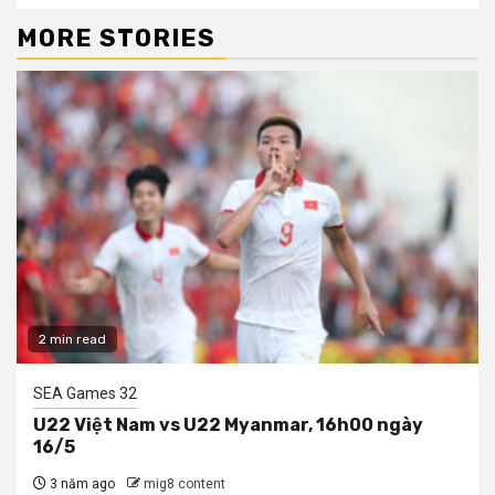
MORE STORIES
2 min read
SEA Games 32
U22 Việt Nam vs U22 Myanmar, 16h00 ngày
16/5
3 năm ago
mig8 content