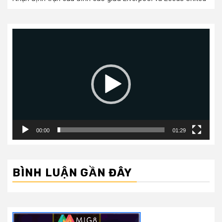
Trình
chơi
Video
00:00
01:29
BÌNH LUẬN GẦN ĐÂY