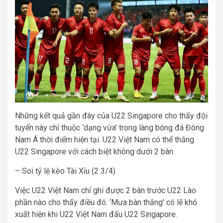
Những kết quả gần đây của U22 Singapore cho thấy đội
tuyển này chỉ thuộc ‘dạng vừa’ trong làng bóng đá Đông
Nam Á thời điểm hiện tại. U22 Việt Nam có thể thắng
U22 Singapore với cách biệt không dưới 2 bàn.
– Soi tỷ lệ kèo Tài Xỉu (2 3/4)
Việc U22 Việt Nam chỉ ghi được 2 bàn trước U22 Lào
phần nào cho thấy điều đó. ‘Mưa bàn thắng’ có lẽ khó
xuất hiện khi U22 Việt Nam đấu U22 Singapore.