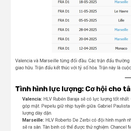
Valencia và Marseille từng đối đầu. Các trận đấu thường 
giao hữu. Trận đấu kết thúc với tỷ số hòa. Trận này là cuộ
Tình hình lực lượng: Cơ hội cho t
Valencia:
HLV Rubén Baraja sẽ có lực lượng tốt nhất. 
góp mặt. Pepelu giữ nhịp tuyến giữa. Gabriel Paulista
lượng dày dặn.
Marseille:
HLV Roberto De Zerbi có đội hình mạnh nh
sẽ ra sân. Tân binh có thể được thử nghiệm. Chancel