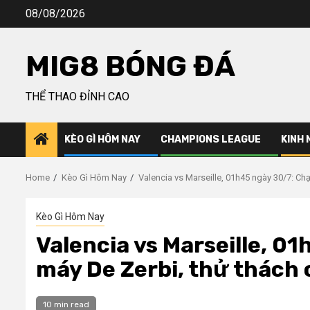
Skip
08/08/2026
to
content
MIG8 BÓNG ĐÁ
THỂ THAO ĐỈNH CAO
KÈO GÌ HÔM NAY
CHAMPIONS LEAGUE
KINH 
Home
Kèo Gì Hôm Nay
Valencia vs Marseille, 01h45 ngày 30/7: Ch
Kèo Gì Hôm Nay
Valencia vs Marseille, 0
máy De Zerbi, thử thách 
10 min read