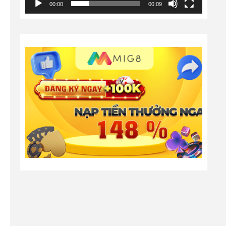
00:00
00:09