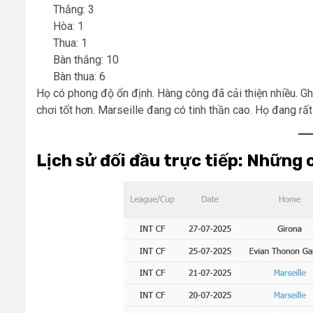
Thắng: 3
Hòa: 1
Thua: 1
Bàn thắng: 10
Bàn thua: 6
Họ có phong độ ổn định. Hàng công đã cải thiện nhiều. Gh
chơi tốt hơn. Marseille đang có tinh thần cao. Họ đang rất
Lịch sử đối đầu trực tiếp: Những