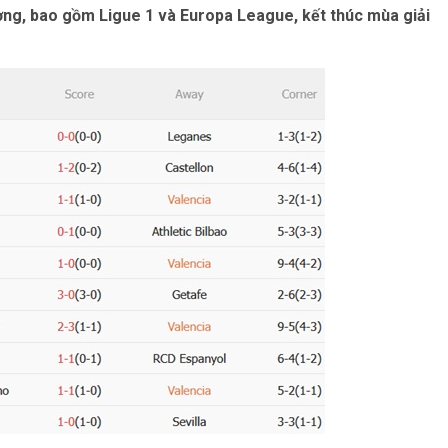
ờng, bao gồm Ligue 1 và Europa League, kết thúc mùa giải