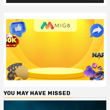
YOU MAY HAVE MISSED