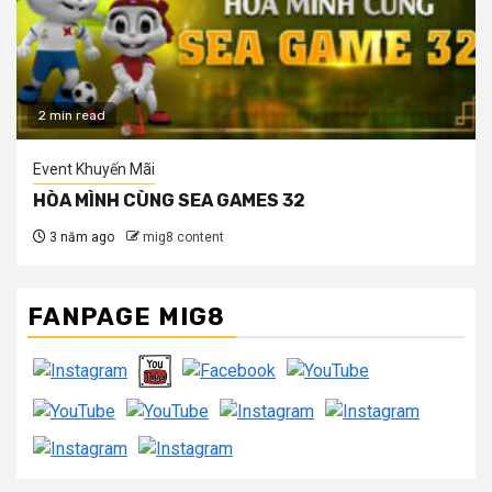
2 min read
Event Khuyến Mãi
HÒA MÌNH CÙNG SEA GAMES 32
3 năm ago
mig8 content
FANPAGE MIG8