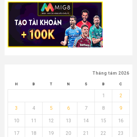
Tháng tám 2026
H
B
T
N
S
B
C
1
2
3
4
5
6
7
8
9
10
11
12
13
14
15
16
17
18
19
20
21
22
23