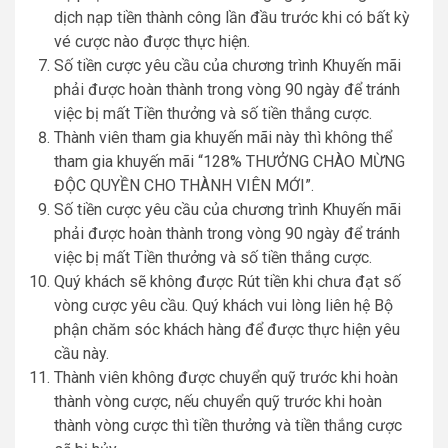
dịch nạp tiền thành công lần đầu trước khi có bất kỳ
vé cược nào được thực hiện.
Số tiền cược yêu cầu của chương trình Khuyến mãi
phải được hoàn thành trong vòng 90 ngày để tránh
việc bị mất Tiền thưởng và số tiền thắng cược.
Thành viên tham gia khuyến mãi này thì không thể
tham gia khuyến mãi “128% THƯỞNG CHÀO MỪNG
ĐỘC QUYỀN CHO THÀNH VIÊN MỚI”.
Số tiền cược yêu cầu của chương trình Khuyến mãi
phải được hoàn thành trong vòng 90 ngày để tránh
việc bị mất Tiền thưởng và số tiền thắng cược.
Quý khách sẽ không được Rút tiền khi chưa đạt số
vòng cược yêu cầu. Quý khách vui lòng liên hệ Bộ
phận chăm sóc khách hàng để được thực hiện yêu
cầu này.
Thành viên không được chuyển quỹ trước khi hoàn
thành vòng cược, nếu chuyển quỹ trước khi hoàn
thành vòng cược thì tiền thưởng và tiền thắng cược