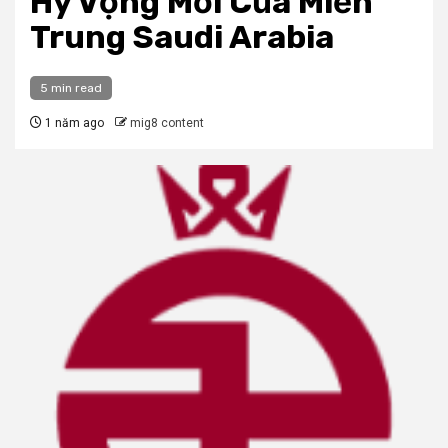
Hy Vọng Mới Của Miền
Trung Saudi Arabia
5 min read
1 năm ago
mig8 content