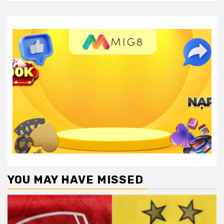
YOU MAY HAVE MISSED