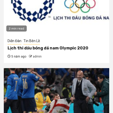
2 min read
Diễn Đàn
Tin Bên Lề
Lịch thi đấu bóng đá nam Olympic 2020
5 năm ago
admin