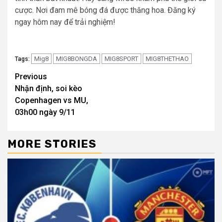
cược. Nơi đam mê bóng đá được thăng hoa. Đăng ký
ngay hôm nay để trải nghiệm!
Mig8
MIG8BONGDA
MIG8SPORT
MIG8THETHAO
Tags:
Continue
Previous
Nhận định, soi kèo
Reading
Copenhagen vs MU,
03h00 ngày 9/11
MORE STORIES