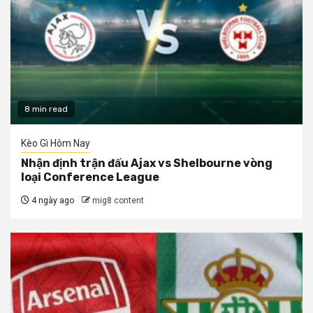
8 min read
Kèo Gì Hôm Nay
Nhận định trận đấu Ajax vs Shelbourne vòng
loại Conference League
4 ngày ago
mig8 content