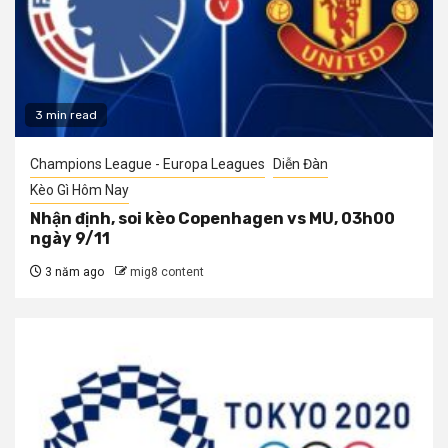
3 min read
Champions League - Europa Leagues
Diễn Đàn
Kèo Gì Hôm Nay
Nhận định, soi kèo Copenhagen vs MU, 03h00
ngày 9/11
3 năm ago
mig8 content