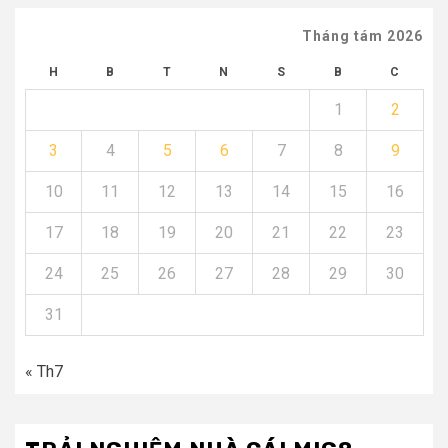
Tháng tám 2026
H
B
T
N
S
B
C
1
2
3
4
5
6
7
8
9
10
11
12
13
14
15
16
17
18
19
20
21
22
23
24
25
26
27
28
29
30
31
« Th7