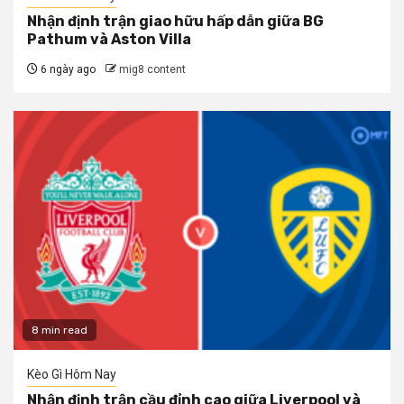
Nhận định trận giao hữu hấp dẫn giữa BG
Pathum và Aston Villa
6 ngày ago
mig8 content
8 min read
Kèo Gì Hôm Nay
Nhận định trận cầu đỉnh cao giữa Liverpool và