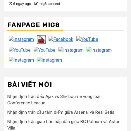
6 ngày ago
mig8 content
FANPAGE MIG8
BÀI VIẾT MỚI
Nhận định trận đấu Ajax vs Shelbourne vòng loại
Conference League
Nhận định trận cầu tâm điểm giữa Arsenal và Real Betis
Nhận định trận giao hữu hấp dẫn giữa BG Pathum và Aston
Villa