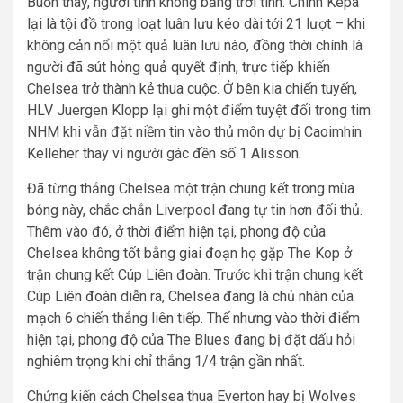
Buồn thay, người tính không bằng trời tính. Chính Kepa
lại là tội đồ trong loạt luân lưu kéo dài tới 21 lượt – khi
không cản nổi một quả luân lưu nào, đồng thời chính là
người đã sút hỏng quả quyết định, trực tiếp khiến
Chelsea trở thành kẻ thua cuộc. Ở bên kia chiến tuyến,
HLV Juergen Klopp lại ghi một điểm tuyệt đối trong tim
NHM khi vẫn đặt niềm tin vào thủ môn dự bị Caoimhin
Kelleher thay vì người gác đền số 1 Alisson.
Đã từng thắng Chelsea một trận chung kết trong mùa
bóng này, chắc chắn Liverpool đang tự tin hơn đối thủ.
Thêm vào đó, ở thời điểm hiện tại, phong độ của
Chelsea không tốt bằng giai đoạn họ gặp The Kop ở
trận chung kết Cúp Liên đoàn. Trước khi trận chung kết
Cúp Liên đoàn diễn ra, Chelsea đang là chủ nhân của
mạch 6 chiến thắng liên tiếp. Thế nhưng vào thời điểm
hiện tại, phong độ của The Blues đang bị đặt dấu hỏi
nghiêm trọng khi chỉ thắng 1/4 trận gần nhất.
Chứng kiến cách Chelsea thua Everton hay bị Wolves