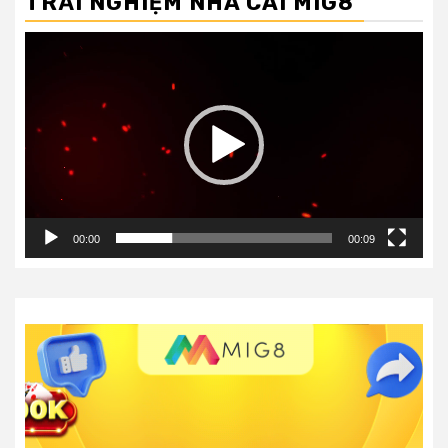
TRẢI NGHIỆM NHÀ CÁI MIG8
Trình
chơi
Video
00:00
00:09