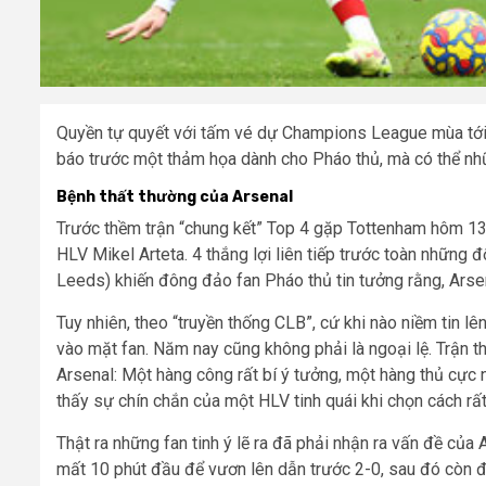
Quyền tự quyết với tấm vé dự Champions League mùa tới 
báo trước một thảm họa dành cho Pháo thủ, mà có thể nhữ
Bệnh thất thường của Arsenal
Trước thềm trận “chung kết” Top 4 gặp Tottenham hôm 13
HLV Mikel Arteta. 4 thắng lợi liên tiếp trước toàn những
Leeds) khiến đông đảo fan Pháo thủ tin tưởng rằng, Ars
Tuy nhiên, theo “truyền thống CLB”, cứ khi nào niềm tin lê
vào mặt fan. Năm nay cũng không phải là ngoại lệ. Trận 
Arsenal: Một hàng công rất bí ý tưởng, một hàng thủ cực 
thấy sự chín chắn của một HLV tinh quái khi chọn cách rất 
Thật ra những fan tinh ý lẽ ra đã phải nhận ra vấn đề của
mất 10 phút đầu để vươn lên dẫn trước 2-0, sau đó còn đư