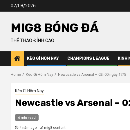
Skip
07/08/2026
to
content
MIG8 BÓNG ĐÁ
THỂ THAO ĐỈNH CAO
KÈO GÌ HÔM NAY
CHAMPIONS LEAGUE
KINH 
Home
Kèo Gì Hôm Nay
Newcastle vs Arsenal – 02h00 ngày 17/5
Kèo Gì Hôm Nay
Newcastle vs Arsenal – 
6 min read
4 năm ago
mig8 content