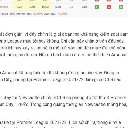
ất đơn giản, vì đây chính là giai đoạn mà khả năng kiểm soát cả
ns League mùa tới hay không. Chỉ cần sảy chân ở trận đấu này,
bi kịch này xảy ra, nó sẽ là một cú sốc lớn đến mức đủ khả năng
 thời gian rất dài. Nỗi sợ hãi bi kịch ập tới có thể khiến Arsenal
a Arsenal. Nhưng hiện tại thì không đơn giản như vậy. Đúng là
Man City, nhưng tại Premier League 2021/22, làm gì có CLB nào
ới đây thì Newcastle chính là CLB có phong độ tốt thứ 3 Premier
n City 1 điểm. Trong cùng quãng thời gian Newcastle thăng hoa,
stle tại Premier League 2021/22. Lịch sử chỉ ra, trong 8 mùa