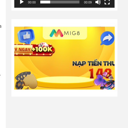
00:00
00:09
a
ử