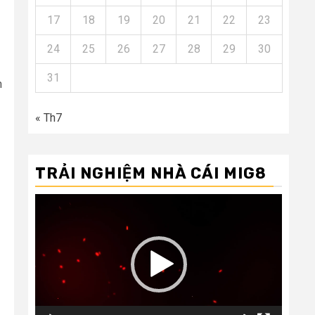
17
18
19
20
21
22
23
24
25
26
27
28
29
30
31
m
« Th7
TRẢI NGHIỆM NHÀ CÁI MIG8
Trình
chơi
Video