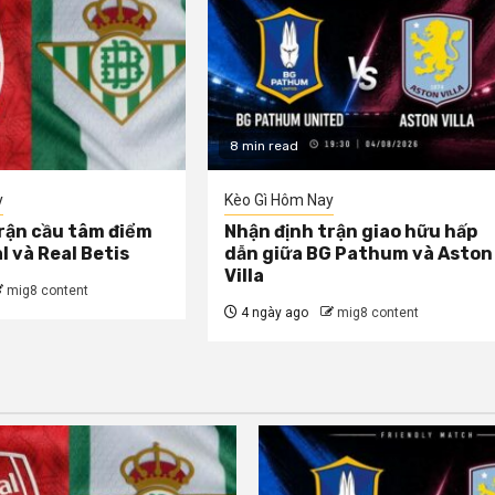
8 min read
y
Kèo Gì Hôm Nay
rận cầu tâm điểm
Nhận định trận giao hữu hấp
l và Real Betis
dẫn giữa BG Pathum và Aston
Villa
mig8 content
4 ngày ago
mig8 content