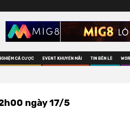
NGHIỆM CÁ CƯỢC
EVENT KHUYẾN MÃI
TIN BÊN LỀ
WOR
02h00 ngày 17/5