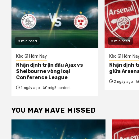
8 min read
8 min read
Kèo Gì Hôm Nay
Kèo Gì Hôm Na
Nhận định trận đấu Ajax vs
Nhận định t
Shelbourne vòng loại
giữa Arsena
Conference League
2 ngày ago
1 ngày ago
mig8 content
YOU MAY HAVE MISSED