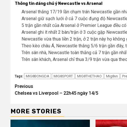
Thông tin đáng chú ý Newcastle vs Arsenal
Arsenal thắng 17/19 lần chạm trán Newcastle gần nh
Arsenal giữ sạch lưới ở cả 7 cuộc đụng độ Newcastl
5 trận gần nhất của Arsenal ở Premier League đều có 
Arsenal ghi ít nhất 2 bàn/trận ở 3 cuộc gặp Newcastl
Newcastle vừa thua liền 2 trận, ở 2 trận này họ không
Theo kèo châu Á, Newcastle thắng 5/6 trận gần đây, t
Trên sân nhà, Newcastle toàn thắng cả 7 trận gần nhất 
Trên sân khách, Arsenal chỉ thua 3/9 trận vừa qua theo 
MIG8BONGDA
MIG8SPORT
MIG8THETHAO
Mig8vn
Pr
Tags:
Continue
Previous
Chelsea vs Liverpool – 22h45 ngày 14/5
Reading
MORE STORIES