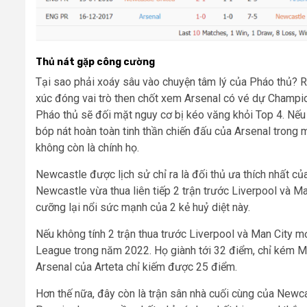
Thủ nát gặp công cường
Tại sao phải xoáy sâu vào chuyện tâm lý của Pháo thủ? R
xúc đóng vai trò then chốt xem Arsenal có vé dự Champio
Pháo thủ sẽ đối mặt nguy cơ bị kéo văng khỏi Top 4. Nếu 
bóp nát hoàn toàn tinh thần chiến đấu của Arsenal trong một
không còn là chính họ.
Newcastle được lịch sử chỉ ra là đối thủ ưa thích nhất củ
Newcastle vừa thua liên tiếp 2 trận trước Liverpool và 
cưỡng lại nổi sức mạnh của 2 kẻ huỷ diệt này.
Nếu không tính 2 trận thua trước Liverpool và Man City m
League trong năm 2022. Họ giành tới 32 điểm, chỉ kém Ma
Arsenal của Arteta chỉ kiếm được 25 điểm.
Hơn thế nữa, đây còn là trận sân nhà cuối cùng của Newca