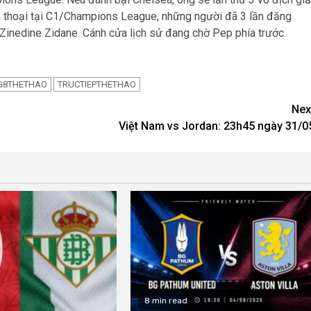
n thoại tại C1/Champions League, những người đã 3 lần đăng
 Zinedine Zidane. Cánh cửa lịch sử đang chờ Pep phía trước.
G8THETHAO
TRUCTIEPTHETHAO
Nex
Việt Nam vs Jordan: 23h45 ngày 31/0
8 min read