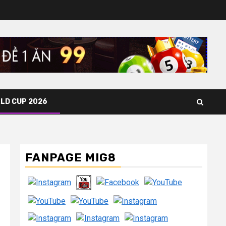
LD CUP 2026
FANPAGE MIG8