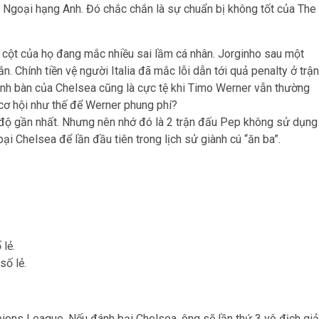
ải Ngoại hạng Anh. Đó chắc chắn là sự chuẩn bị không tốt của The
ụ cột của họ đang mắc nhiều sai lầm cá nhân. Jorginho sau một
. Chính tiền vệ người Italia đã mắc lỗi dẫn tới quả penalty ở trận
hành bàn của Chelsea cũng là cực tệ khi Timo Werner vẫn thường
 cơ hội như thế để Werner phung phí?
 độ gần nhất. Nhưng nên nhớ đó là 2 trận đấu Pep không sử dụng
i Chelsea để lần đầu tiên trong lịch sử giành cú “ăn ba”.
ố lẻ.
số lẻ.
ions League. Nếu đánh bại Chelsea, ông sẽ lần thứ 3 vô địch giả