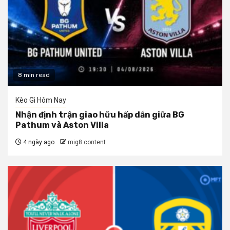
8 min read
Kèo Gì Hôm Nay
Nhận định trận giao hữu hấp dẫn giữa BG
Pathum và Aston Villa
4 ngày ago
mig8 content