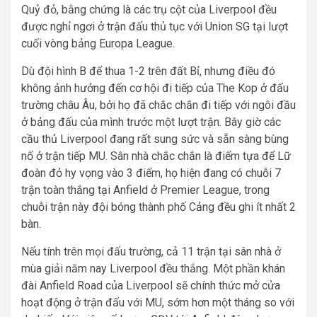
Quỷ đỏ, bằng chứng là các trụ cột của Liverpool đều
được nghỉ ngơi ở trận đấu thủ tục với Union SG tại lượt
cuối vòng bảng Europa League.
Dù đội hình B để thua 1-2 trên đất Bỉ, nhưng điều đó
không ảnh hưởng đến cơ hội đi tiếp của The Kop ở đấu
trường châu Âu, bởi họ đã chắc chắn đi tiếp với ngôi đầu
ở bảng đấu của mình trước một lượt trận. Bây giờ các
cầu thủ Liverpool đang rất sung sức và sẵn sàng bùng
nổ ở trận tiếp MU. Sân nhà chắc chắn là điểm tựa để Lữ
đoàn đỏ hy vọng vào 3 điểm, họ hiện đang có chuỗi 7
trận toàn thắng tại Anfield ở Premier League, trong
chuỗi trận này đội bóng thành phố Cảng đều ghi ít nhất 2
bàn.
Nếu tính trên mọi đấu trường, cả 11 trận tại sân nhà ở
mùa giải năm nay Liverpool đều thắng. Một phần khán
đài Anfield Road của Liverpool sẽ chính thức mở cửa
hoạt động ở trận đấu với MU, sớm hơn một tháng so với