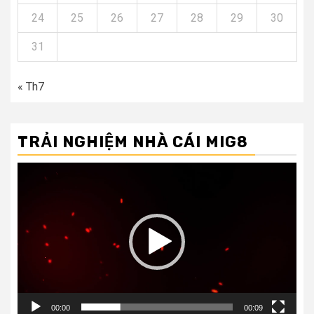
24
25
26
27
28
29
30
31
« Th7
TRẢI NGHIỆM NHÀ CÁI MIG8
Trình
chơi
Video
00:00
00:09