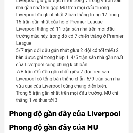
Liverpool giữ giữ sạch lưới trong 7 trong 9 trận sân
nhà gần nhất khi gặp MU trên mọi đấu trường.
Liverpool đã ghi ít nhất 2 bàn thắng trong 12 trong
15 trận gần nhất của họ ở Premier League.
Liverpool thắng cả 11 trận sân nhà trên mọi đấu
trường mùa này, trong đó có 7 chiến thắng ở Premier
League.
5/7 trận đối đầu gần nhất giữa 2 đội có tối thiểu 2
bàn được ghi trong hiệp 1. 4/5 trận sân nhà gần nhất
của Liverpool cũng chung kịch bản.
7/8 trận đối đầu gần nhất giữa 2 đội trên sân
Liverpool có tổng bàn thắng chẵn. 6/9 trận sân nhà
vừa qua của Liverpool cũng chung diễn biến.
Trong 5 trận gần nhất trên mọi đấu trường, MU chỉ
thắng 1 và thua tới 3.
Phong độ gần đây của Liverpool
Phong độ gần đây của MU