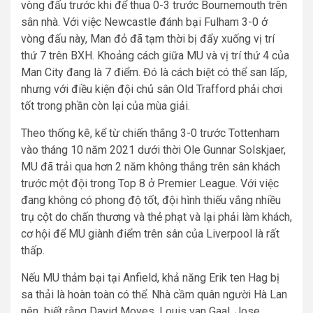
vòng đấu trước khi để thua 0-3 trước Bournemouth trên
sân nhà. Với việc Newcastle đánh bại Fulham 3-0 ở
vòng đấu này, Man đỏ đã tạm thời bị đẩy xuống vị trí
thứ 7 trên BXH. Khoảng cách giữa MU và vị trí thứ 4 của
Man City đang là 7 điểm. Đó là cách biệt có thể san lấp,
nhưng với điều kiện đội chủ sân Old Trafford phải chơi
tốt trong phần còn lại của mùa giải.
Theo thống kê, kể từ chiến thắng 3-0 trước Tottenham
vào tháng 10 năm 2021 dưới thời Ole Gunnar Solskjaer,
MU đã trải qua hơn 2 năm không thắng trên sân khách
trước một đội trong Top 8 ở Premier League. Với việc
đang không có phong độ tốt, đội hình thiếu vắng nhiều
trụ cột do chấn thương và thẻ phạt và lại phải làm khách,
cơ hội để MU giành điểm trên sân của Liverpool là rất
thấp.
Nếu MU thảm bại tại Anfield, khả năng Erik ten Hag bị
sa thải là hoàn toàn có thể. Nhà cầm quân người Hà Lan
nên biết rằng David Moyes, Louis van Gaal, Jose