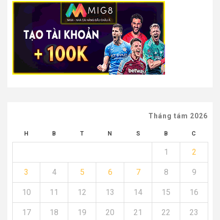
Tháng tám 2026
H
B
T
N
S
B
C
1
2
3
4
5
6
7
8
9
10
11
12
13
14
15
16
17
18
19
20
21
22
23