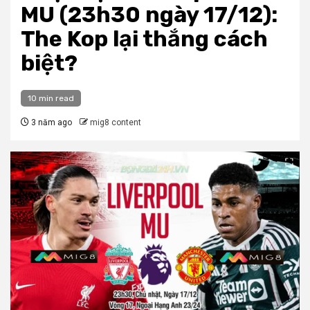
MU (23h30 ngày 17/12):
The Kop lại thắng cách
biệt?
10 min read
3 năm ago
mig8 content