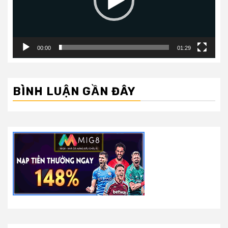
00:00
01:29
BÌNH LUẬN GẦN ĐÂY