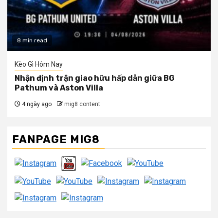
8 min read
Kèo Gì Hôm Nay
Nhận định trận giao hữu hấp dẫn giữa BG
Pathum và Aston Villa
4 ngày ago
mig8 content
FANPAGE MIG8