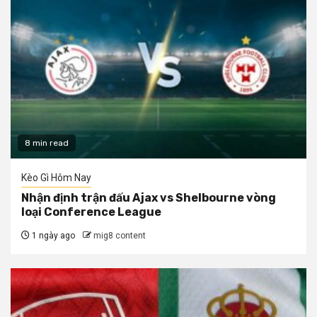
8 min read
Kèo Gì Hôm Nay
Nhận định trận đấu Ajax vs Shelbourne vòng
loại Conference League
1 ngày ago
mig8 content