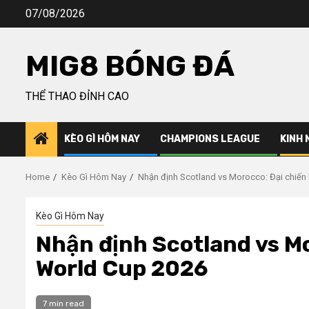
Skip
07/08/2026
to
content
MIG8 BÓNG ĐÁ
THỂ THAO ĐỈNH CAO
KÈO GÌ HÔM NAY
CHAMPIONS LEAGUE
KINH 
Home
Kèo Gì Hôm Nay
Nhận định Scotland vs Morocco: Đại chiến
Kèo Gì Hôm Nay
Nhận định Scotland vs M
World Cup 2026
7 min read