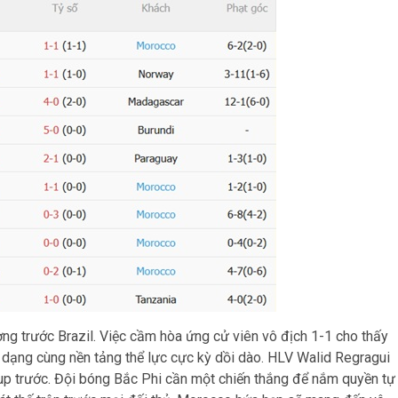
ng trước Brazil. Việc cầm hòa ứng cử viên vô địch 1-1 cho thấy
 dạng cùng nền tảng thể lực cực kỳ dồi dào. HLV Walid Regragui
up trước. Đội bóng Bắc Phi cần một chiến thắng để nắm quyền tự