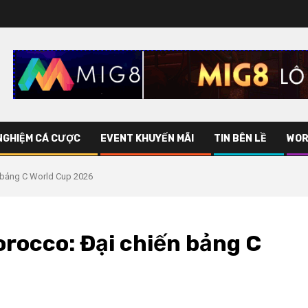
NGHIỆM CÁ CƯỢC
EVENT KHUYẾN MÃI
TIN BÊN LỀ
WOR
 bảng C World Cup 2026
orocco: Đại chiến bảng C