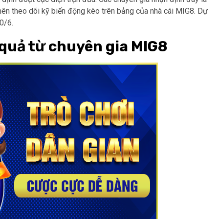
i nên theo dõi kỹ biến động kèo trên bảng của nhà cái MIG8. Dự
0/6.
u quả từ chuyên gia MIG8