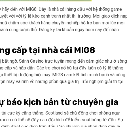
 hãy đến với MIG8. Đây là nhà cái hàng đầu với hệ thống game
t vời với tỷ lệ kèo cạnh tranh nhất thị trường. Mọi giao dịch nạ
ội ngũ chăm sóc khách hàng chuyên nghiệp hỗ trợ bạn mọi lúc mọi
 hành cùng cược thủ. Đăng ký tài khoản ngay hôm nay để nhận
ng cấp tại nhà cái MIG8
 vị bất ngờ. Sảnh Casino trực tuyến mang đến cảm giác như ở sòng
g cấp và hấp dẫn. Các trò chơi nổ hũ tại đây luôn có tỷ lệ thắng
 thiết bị di động hiện nay. MIG8 cam kết tính minh bạch và công
n may và rinh về những phần quà giá trị. Trải nghiệm giải trí tại
ự báo kịch bản từ chuyên gia
 tài cực kỳ căng thẳng. Scotland sẽ chủ động chơi phòng ngự
rocco có thể sẽ đẩy cao đội hình để kiểm soát bóng từ đầu. Sự
ịnh đoạt cục diện trận đấu. Các chuyên gia nhận định đây là