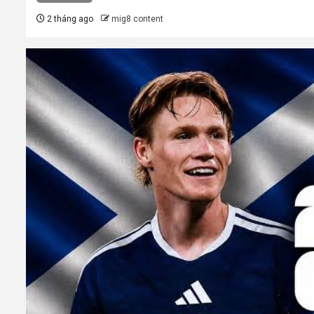
2 tháng ago
mig8 content