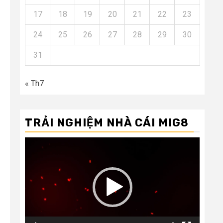
17
18
19
20
21
22
23
24
25
26
27
28
29
30
31
« Th7
TRẢI NGHIỆM NHÀ CÁI MIG8
Trình
chơi
Video