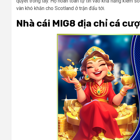
quyết trong tay. Họ hoàn toàn tự tin vào khả năng kiểm s
vàn khó khăn cho Scotland ở trận đấu tới.
Nhà cái MIG8 địa chỉ cá cư