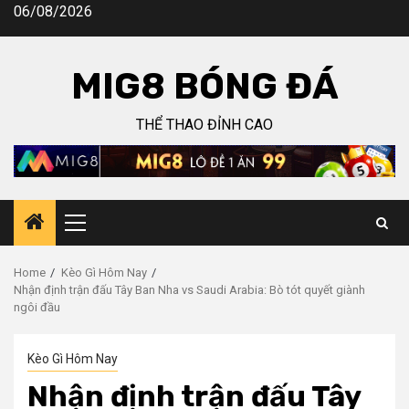
Skip
06/08/2026
to
content
MIG8 BÓNG ĐÁ
THỂ THAO ĐỈNH CAO
Primary
Menu
Home
Kèo Gì Hôm Nay
Nhận định trận đấu Tây Ban Nha vs Saudi Arabia: Bò tót quyết giành
ngôi đầu
Kèo Gì Hôm Nay
Nhận định trận đấu Tây