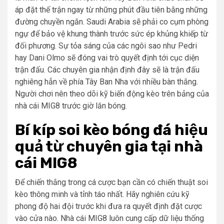
áp đặt thế trận ngay từ những phút đầu tiên bằng những
đường chuyền ngắn. Saudi Arabia sẽ phải co cụm phòng
ngự để bảo vệ khung thành trước sức ép khủng khiếp từ
đối phương. Sự tỏa sáng của các ngôi sao như Pedri
hay Dani Olmo sẽ đóng vai trò quyết định tới cục diện
trận đấu. Các chuyên gia nhận định đây sẽ là trận đấu
nghiêng hẳn về phía Tây Ban Nha với nhiều bàn thắng.
Người chơi nên theo dõi kỹ biến động kèo trên bảng của
nhà cái MIG8 trước giờ lăn bóng.
Bí kíp soi kèo bóng đá hiệu
quả từ chuyên gia tại nhà
cái MIG8
Để chiến thắng trong cá cược bạn cần có chiến thuật soi
kèo thông minh và tỉnh táo nhất. Hãy nghiên cứu kỹ
phong độ hai đội trước khi đưa ra quyết định đặt cược
vào cửa nào. Nhà cái MIG8 luôn cung cấp dữ liệu thống