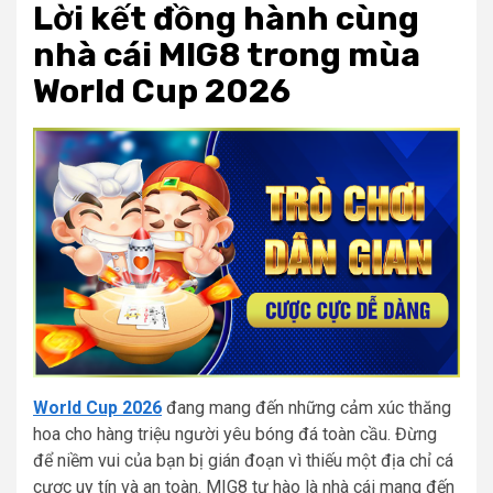
Lời kết đồng hành cùng
nhà cái MIG8 trong mùa
World Cup 2026
World Cup 2026
đang mang đến những cảm xúc thăng
hoa cho hàng triệu người yêu bóng đá toàn cầu. Đừng
để niềm vui của bạn bị gián đoạn vì thiếu một địa chỉ cá
cược uy tín và an toàn. MIG8 tự hào là nhà cái mang đến