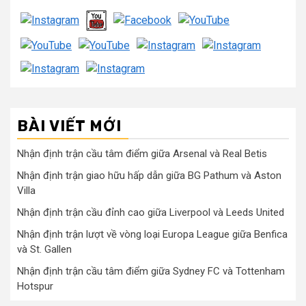
BÀI VIẾT MỚI
Nhận định trận cầu tâm điểm giữa Arsenal và Real Betis
Nhận định trận giao hữu hấp dẫn giữa BG Pathum và Aston
Villa
Nhận định trận cầu đỉnh cao giữa Liverpool và Leeds United
Nhận định trận lượt về vòng loại Europa League giữa Benfica
và St. Gallen
Nhận định trận cầu tâm điểm giữa Sydney FC và Tottenham
Hotspur