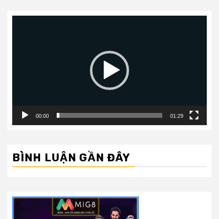
Trình
chơi
Video
00:00
01:29
BÌNH LUẬN GẦN ĐÂY