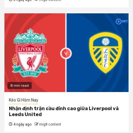
8 min read
Kèo Gì Hôm Nay
Nhận định trận cầu đỉnh cao giữa Liverpool và
Leeds United
4 ngày ago
mig8 content