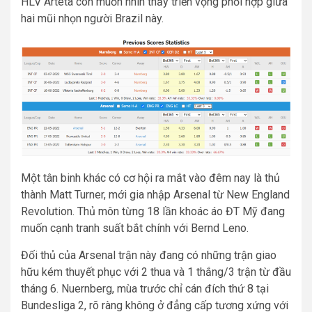
HLV Arteta còn muốn nhìn thấy triển vọng phối hợp giữa
hai mũi nhọn người Brazil này.
Một tân binh khác có cơ hội ra mắt vào đêm nay là thủ
thành Matt Turner, mới gia nhập Arsenal từ New England
Revolution. Thủ môn từng 18 lần khoác áo ĐT Mỹ đang
muốn cạnh tranh suất bắt chính với Bernd Leno.
Đối thủ của Arsenal trận này đang có những trận giao
hữu kém thuyết phục với 2 thua và 1 thắng/3 trận từ đầu
tháng 6. Nuernberg, mùa trước chỉ cán đích thứ 8 tại
Bundesliga 2, rõ ràng không ở đẳng cấp tương xứng với