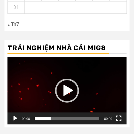
31
« Th7
TRẢI NGHIỆM NHÀ CÁI MIG8
Trình
chơi
Video
00:00
00:09