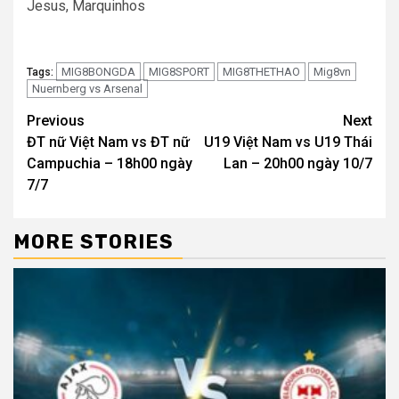
Jesus, Marquinhos
MIG8BONGDA
MIG8SPORT
MIG8THETHAO
Mig8vn
Tags:
Nuernberg vs Arsenal
Continue
Previous
Next
ĐT nữ Việt Nam vs ĐT nữ
U19 Việt Nam vs U19 Thái
Reading
Campuchia – 18h00 ngày
Lan – 20h00 ngày 10/7
7/7
MORE STORIES