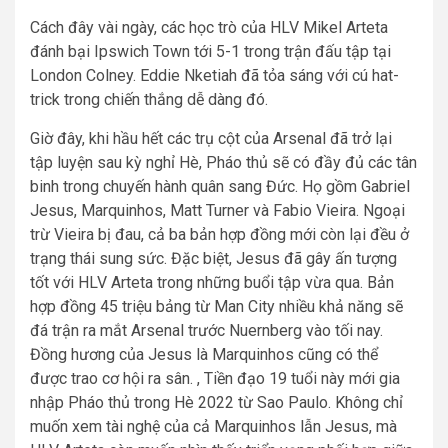
Cách đây vài ngày, các học trò của HLV Mikel Arteta
đánh bại Ipswich Town tới 5-1 trong trận đấu tập tại
London Colney. Eddie Nketiah đã tỏa sáng với cú hat-
trick trong chiến thắng dễ dàng đó.
Giờ đây, khi hầu hết các trụ cột của Arsenal đã trở lại
tập luyện sau kỳ nghỉ Hè, Pháo thủ sẽ có đầy đủ các tân
binh trong chuyến hành quân sang Đức. Họ gồm Gabriel
Jesus, Marquinhos, Matt Turner và Fabio Vieira. Ngoại
trừ Vieira bị đau, cả ba bản hợp đồng mới còn lại đều ở
trạng thái sung sức. Đặc biệt, Jesus đã gây ấn tượng
tốt với HLV Arteta trong những buổi tập vừa qua. Bản
hợp đồng 45 triệu bảng từ Man City nhiều khả năng sẽ
đá trận ra mắt Arsenal trước Nuernberg vào tối nay.
Đồng hương của Jesus là Marquinhos cũng có thể
được trao cơ hội ra sân. , Tiền đạo 19 tuổi này mới gia
nhập Pháo thủ trong Hè 2022 từ Sao Paulo. Không chỉ
muốn xem tài nghệ của cả Marquinhos lẫn Jesus, mà