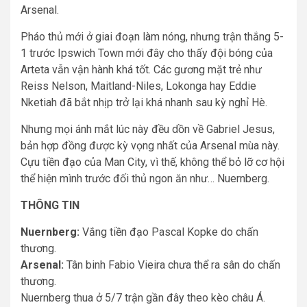
Arsenal.
Pháo thủ mới ở giai đoạn làm nóng, nhưng trận thắng 5-
1 trước Ipswich Town mới đây cho thấy đội bóng của
Arteta vẫn vận hành khá tốt. Các gương mặt trẻ như
Reiss Nelson, Maitland-Niles, Lokonga hay Eddie
Nketiah đã bắt nhịp trở lại khá nhanh sau kỳ nghỉ Hè.
Nhưng mọi ánh mắt lúc này đều dồn về Gabriel Jesus,
bản hợp đồng được kỳ vọng nhất của Arsenal mùa này.
Cựu tiền đạo của Man City, vì thế, không thể bỏ lỡ cơ hội
thể hiện mình trước đối thủ ngon ăn như… Nuernberg.
THÔNG TIN
Nuernberg:
Vắng tiền đạo Pascal Kopke do chấn
thương.
Arsenal:
Tân binh Fabio Vieira chưa thể ra sân do chấn
thương.
Nuernberg thua ở 5/7 trận gần đây theo kèo châu Á.