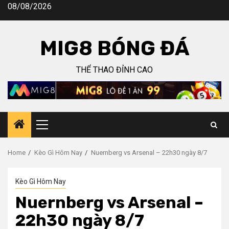
Skip
08/08/2026
to
content
MIG8 BÓNG ĐÁ
THỂ THAO ĐỈNH CAO
Primary
Menu
Home
Kèo Gì Hôm Nay
Nuernberg vs Arsenal – 22h30 ngày 8/7
Kèo Gì Hôm Nay
Nuernberg vs Arsenal –
22h30 ngày 8/7