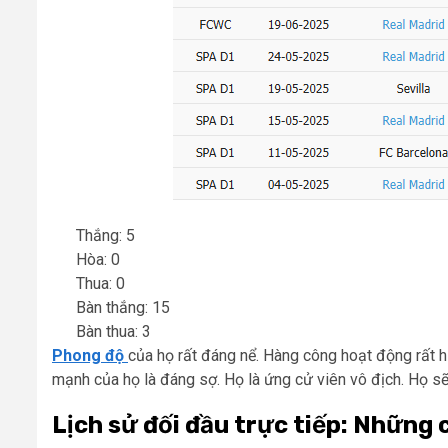
Thắng: 5
Hòa: 0
Thua: 0
Bàn thắng: 15
Bàn thua: 3
Phong độ
của họ rất đáng nể. Hàng công hoạt động rất hi
mạnh của họ là đáng sợ. Họ là ứng cử viên vô địch. Họ sẽ
Lịch sử đối đầu trực tiếp: Những