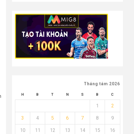
Tháng tám 2026
H
B
T
N
S
B
C
n
1
2
3
4
5
6
7
8
9
10
11
12
13
14
15
16