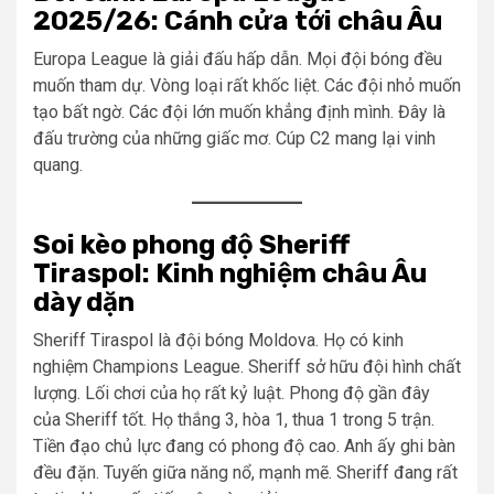
2025/26: Cánh cửa tới châu Âu
Europa League là giải đấu hấp dẫn. Mọi đội bóng đều
muốn tham dự. Vòng loại rất khốc liệt. Các đội nhỏ muốn
tạo bất ngờ. Các đội lớn muốn khẳng định mình. Đây là
đấu trường của những giấc mơ. Cúp C2 mang lại vinh
quang.
Soi kèo phong độ Sheriff
Tiraspol: Kinh nghiệm châu Âu
dày dặn
Sheriff Tiraspol là đội bóng Moldova. Họ có kinh
nghiệm Champions League. Sheriff sở hữu đội hình chất
lượng. Lối chơi của họ rất kỷ luật. Phong độ gần đây
của Sheriff tốt. Họ thắng 3, hòa 1, thua 1 trong 5 trận.
Tiền đạo chủ lực đang có phong độ cao. Anh ấy ghi bàn
đều đặn. Tuyến giữa năng nổ, mạnh mẽ. Sheriff đang rất