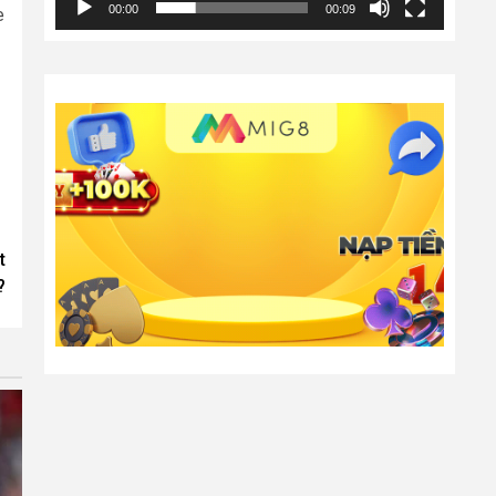
00:00
00:09
e
t
?