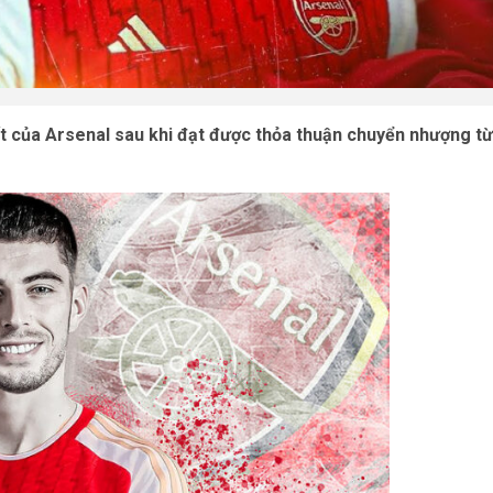
ất của Arsenal sau khi đạt được thỏa thuận chuyển nhượng từ