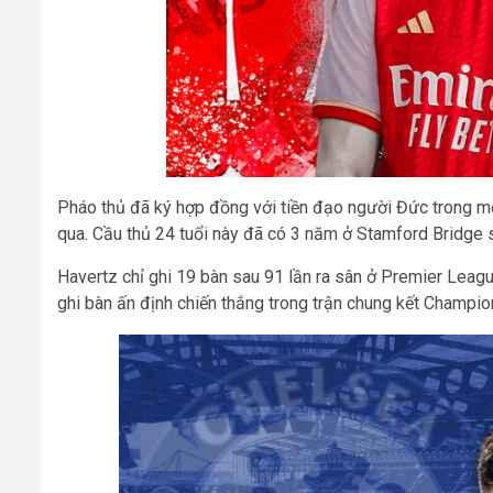
Pháo thủ đã ký hợp đồng với tiền đạo người Đức trong một
qua. Cầu thủ 24 tuổi này đã có 3 năm ở Stamford Bridge s
Havertz chỉ ghi 19 bàn sau 91 lần ra sân ở Premier League
ghi bàn ấn định chiến thắng trong trận chung kết Champi