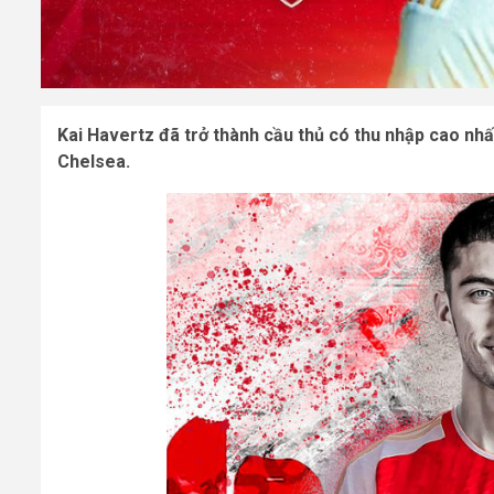
Kai Havertz đã trở thành cầu thủ có thu nhập cao nh
Chelsea.