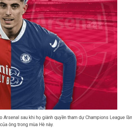
o Arsenal sau khi họ giành quyền tham dự Champions League lầ
n của ông trong mùa Hè này.