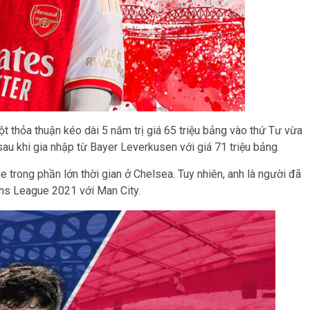
 thỏa thuận kéo dài 5 năm trị giá 65 triệu bảng vào thứ Tư vừa
au khi gia nhập từ Bayer Leverkusen với giá 71 triệu bảng.
 trong phần lớn thời gian ở Chelsea. Tuy nhiên, anh là người đã
ons League 2021 với Man City.