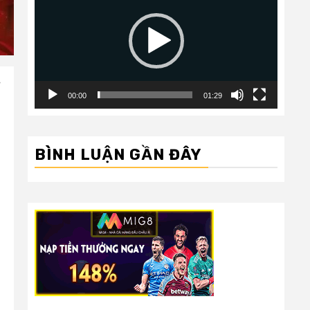
Video
00:00
01:29
BÌNH LUẬN GẦN ĐÂY