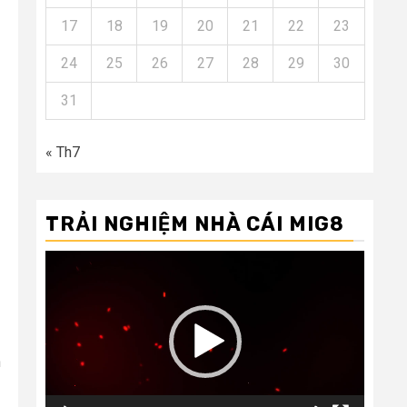
17
18
19
20
21
22
23
24
25
26
27
28
29
30
31
« Th7
TRẢI NGHIỆM NHÀ CÁI MIG8
Trình
chơi
Video
n