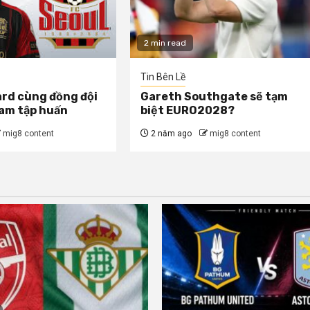
2 min read
Tin Bên Lề
ard cùng đồng đội
Gareth Southgate sẽ tạm
Nam tập huấn
biệt EURO2028?
mig8 content
2 năm ago
mig8 content