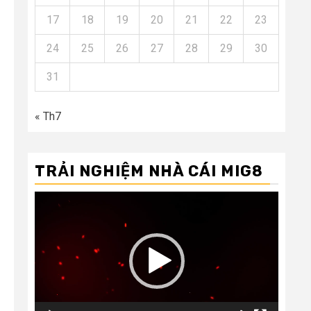
17
18
19
20
21
22
23
24
25
26
27
28
29
30
31
« Th7
TRẢI NGHIỆM NHÀ CÁI MIG8
Trình
chơi
Video