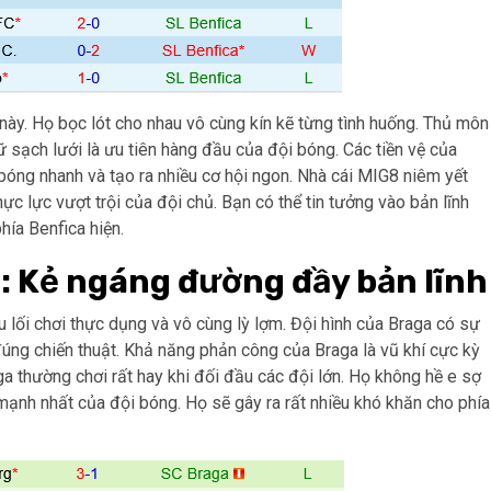
này. Họ bọc lót cho nhau vô cùng kín kẽ từng tình huống. Thủ môn
 sạch lưới là ưu tiên hàng đầu của đội bóng. Các tiền vệ của
 bóng nhanh và tạo ra nhiều cơ hội ngon. Nhà cái MIG8 niêm yết
c lực vượt trội của đội chủ. Bạn có thể tin tưởng vào bản lĩnh
ía Benfica hiện.
: Kẻ ngáng đường đầy bản lĩnh
u lối chơi thực dụng và vô cùng lỳ lợm. Đội hình của Braga có sự
ủ đúng chiến thuật. Khả năng phản công của Braga là vũ khí cực kỳ
aga thường chơi rất hay khi đối đầu các đội lớn. Họ không hề e sợ
 mạnh nhất của đội bóng. Họ sẽ gây ra rất nhiều khó khăn cho phía