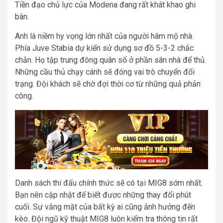
Tiền đạo chủ lực của Modena đang rất khát khao ghi
bàn.
Anh là niềm hy vọng lớn nhất của người hâm mộ nhà.
Phía Juve Stabia dự kiến sử dụng sơ đồ 5-3-2 chắc
chắn. Họ tập trung đông quân số ở phần sân nhà để thủ.
Những cầu thủ chạy cánh sẽ đóng vai trò chuyển đổi
trạng. Đội khách sẽ chờ đợi thời cơ từ những quả phản
công.
Danh sách thi đấu chính thức sẽ có tại MIG8 sớm nhất.
Bạn nên cập nhật để biết được những thay đổi phút
cuối. Sự vắng mặt của bất kỳ ai cũng ảnh hưởng đến
kèo. Đội ngũ kỹ thuật MIG8 luôn kiểm tra thông tin rất