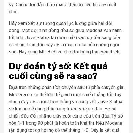
kỹ. Chúng tôi đảm bảo mang đến dữ liệu tin cậy nhất
cho.
Hãy xem xét sự tương quan lực lượng giữa hai đội
bóng. Một đội hình đồng đều sẽ giúp Modena vận hành
tốt hơn. Juve Stabia lại dựa nhiều vào sự tỏa sáng của
cá nhân. Trận đấu này sẽ là màn so tài của những ngôi
sao. Hãy cùng MIG8 cổ vũ cho đội bóng bạn yêu thích.
Dự đoán tỷ số: Kết quả
cuối cùng sẽ ra sao?
Dựa trên những phân tích chuyên sâu từ phía chuyên gia.
Modena có lợi thế lớn để giành một chiến thắng tối. Tuy
nhiên đây sẽ là một trận thắng vô cùng vất. Juve Stabia
sẽ không dễ dàng đầu hàng trước sức ép đâu. Họ sẽ
chiến đấu đến những giây cuối cùng của trận đấu. Tỷ số
hòa 1-1 trong 90 phút là hoàn toàn khả thi. Nếu Modena
tận dụng tốt cơ hội họ có thể thắng 1-0. Đây là kết quả