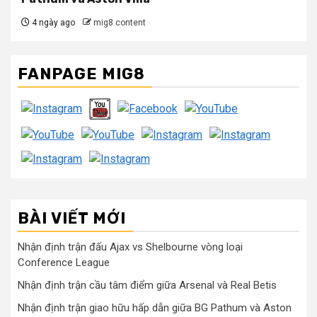
4 ngày ago
mig8 content
FANPAGE MIG8
BÀI VIẾT MỚI
Nhận định trận đấu Ajax vs Shelbourne vòng loại
Conference League
Nhận định trận cầu tâm điểm giữa Arsenal và Real Betis
Nhận định trận giao hữu hấp dẫn giữa BG Pathum và Aston