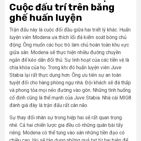
Cuộc đấu trí trên băng
ghế huấn luyện
Trận đấu này là cuộc đối đầu giữa hai triết lý khác. Huấn
luyện viên Modena ưa thích lối đá kiểm soát bóng chủ
động. Ông muốn các học trò làm chủ hoàn toàn khu vực
giữa sân. Modena sẽ thực hiện nhiều đường chuyền
ngắn để kéo dãn đối thủ. Sự linh hoạt của các tiền vệ là
chìa khóa của họ. Trong khi đó huấn luyện viên Juve
Stabia lại rất thực dụng hơn. Ông ưu tiên sự an toàn
tuyệt đối cho hàng phòng ngự nhà. Đội khách sẽ đá thấp
và phong tỏa mọi nẻo đường vào gôn. Những tình huống
cố định cũng là thế mạnh của Juve Stabia. Nhà cái MIG8
đánh giá đây là trận đấu rất cân não.
Sự thay đổi nhân sự trong hiệp hai sẽ rất quan trọng
nhé. Cả hai chiến lược gia đều có những quân bài tẩy
riêng. Modena có thể tung vào sân những tiền đạo có
chiều cao. Họ sẽ tận dụng những quả tạt từ hai biên để