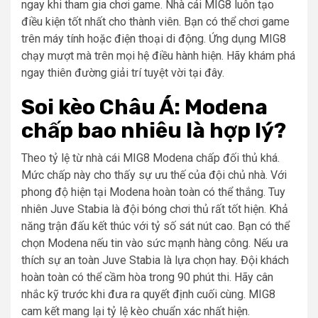
ngay khi tham gia chơi game. Nhà cái MIG8 luôn tạo
điều kiện tốt nhất cho thành viên. Bạn có thể chơi game
trên máy tính hoặc điện thoại di động. Ứng dụng MIG8
chạy mượt mà trên mọi hệ điều hành hiện. Hãy khám phá
ngay thiên đường giải trí tuyệt vời tại đây.
Soi kèo Châu Á: Modena
chấp bao nhiêu là hợp lý?
Theo tỷ lệ từ nhà cái MIG8 Modena chấp đối thủ khá.
Mức chấp này cho thấy sự ưu thế của đội chủ nhà. Với
phong độ hiện tại Modena hoàn toàn có thể thắng. Tuy
nhiên Juve Stabia là đội bóng chơi thủ rất tốt hiện. Khả
năng trận đấu kết thúc với tỷ số sát nút cao. Bạn có thể
chọn Modena nếu tin vào sức mạnh hàng công. Nếu ưa
thích sự an toàn Juve Stabia là lựa chọn hay. Đội khách
hoàn toàn có thể cầm hòa trong 90 phút thi. Hãy cân
nhắc kỹ trước khi đưa ra quyết định cuối cùng. MIG8
cam kết mang lại tỷ lệ kèo chuẩn xác nhất hiện.