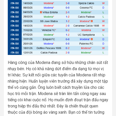
Hàng công của Modena đang sở hữu những chân sút rất
nhạy bén. Họ có khả năng dứt điểm đa dạng từ mọi vị
trí khác. Sự kết nối giữa các tuyến của Modena rất nhịp
nhàng hiện. Huấn luyện viên trưởng đã xây dựng một tập
thể vô cùng gắn. Ông luôn biết cách truyền lửa cho các
học trò mỗi trận. Modena sẽ tràn lên tấn công ngay sau
tiếng còi khai cuộc nổ. Họ muốn định đoạt trận đấu ngay
trong hiệp thi đấu thứ nhất. Đây là chiến thuật quen
thuộc của đội bóng áo vàng xanh. Bạn có thể tin tưởng