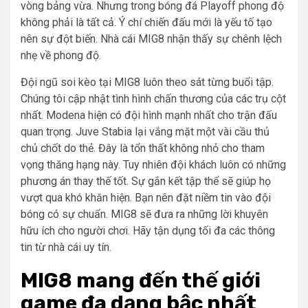
vòng bảng vừa. Nhưng trong bóng đá Playoff phong độ
không phải là tất cả. Ý chí chiến đấu mới là yếu tố tạo
nên sự đột biến. Nhà cái MIG8 nhận thấy sự chênh lệch
nhẹ về phong độ.
Đội ngũ soi kèo tại MIG8 luôn theo sát từng buổi tập.
Chúng tôi cập nhật tình hình chấn thương của các trụ cột
nhất. Modena hiện có đội hình mạnh nhất cho trận đấu
quan trọng. Juve Stabia lại vắng mặt một vài cầu thủ
chủ chốt do thẻ. Đây là tổn thất không nhỏ cho tham
vọng thăng hạng này. Tuy nhiên đội khách luôn có những
phương án thay thế tốt. Sự gắn kết tập thể sẽ giúp họ
vượt qua khó khăn hiện. Bạn nên đặt niềm tin vào đội
bóng có sự chuẩn. MIG8 sẽ đưa ra những lời khuyên
hữu ích cho người chơi. Hãy tận dụng tối đa các thông
tin từ nhà cái uy tín.
MIG8 mang đến thế giới
game đa dạng bậc nhất