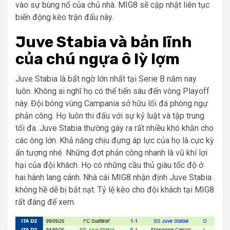
vào sự bùng nổ của chủ nhà. MIG8 sẽ cập nhật liên tục
biến động kèo trận đấu này.
Juve Stabia và bản lĩnh
của chú ngựa ô lỳ lợm
Juve Stabia là bất ngờ lớn nhất tại Serie B năm nay
luôn. Không ai nghĩ họ có thể tiến sâu đến vòng Playoff
này. Đội bóng vùng Campania sở hữu lối đá phòng ngự
phản công. Họ luôn thi đấu với sự kỷ luật và tập trung
tối đa. Juve Stabia thường gây ra rất nhiều khó khăn cho
các ông lớn. Khả năng chịu đựng áp lực của họ là cực kỳ
ấn tượng nhé. Những đợt phản công nhanh là vũ khí lợi
hại của đội khách. Họ có những cầu thủ giàu tốc độ ở
hai hành lang cánh. Nhà cái MIG8 nhận định Juve Stabia
không hề dễ bị bắt nạt. Tỷ lệ kèo cho đội khách tại MIG8
rất đáng để xem.